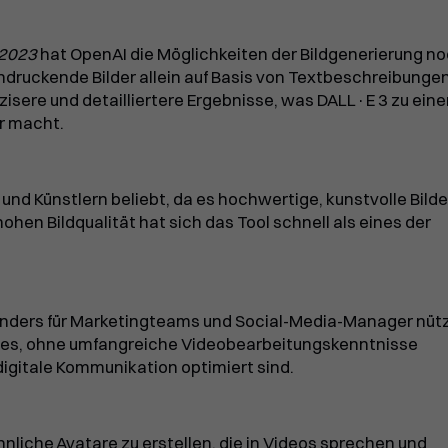
 2023
hat OpenAI die Möglichkeiten der Bildgenerierung n
indruckende Bilder allein auf Basis von Textbeschreibunge
äzisere und detailliertere Ergebnisse, was DALL·E 3 zu ein
er macht.
und Künstlern beliebt, da es hochwertige, kunstvolle Bilde
hohen Bildqualität hat sich das Tool schnell als eines der
nders für Marketingteams und Social-Media-Manager nützl
t es, ohne umfangreiche Videobearbeitungskenntnisse
digitale Kommunikation optimiert sind.
liche Avatare zu erstellen, die in Videos sprechen und