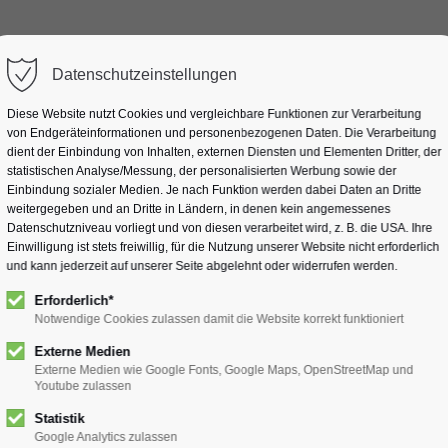
wiDOC für
Services
Ressourcen
Preise
Datenschutzeinstellungen
Diese Website nutzt Cookies und vergleichbare Funktionen zur Verarbeitung
von Endgeräteinformationen und personenbezogenen Daten. Die Verarbeitung
dient der Einbindung von Inhalten, externen Diensten und Elementen Dritter, der
este : Ein Überblick für
statistischen Analyse/Messung, der personalisierten Werbung sowie der
Einbindung sozialer Medien. Je nach Funktion werden dabei Daten an Dritte
weitergegeben und an Dritte in Ländern, in denen kein angemessenes
Datenschutzniveau vorliegt und von diesen verarbeitet wird, z. B. die USA. Ihre
Einwilligung ist stets freiwillig, für die Nutzung unserer Website nicht erforderlich
und kann jederzeit auf unserer Seite abgelehnt oder widerrufen werden.
 eine riesige Rolle in vielen Bereichen – von der Kreativbran
Erforderlich*
Notwendige Cookies zulassen damit die Website korrekt funktioniert
rung von Arbeitsprozessen. Social Media ist
überflutet von
 Art und Weise, wie wir arbeiten, forschen und Inhalte erst
Externe Medien
n KI-Systeme des Jahres, die besonders herausragen.
Externe Medien wie Google Fonts, Google Maps, OpenStreetMap und
Youtube zulassen
 Textverarbeitung
Statistik
Google Analytics zulassen