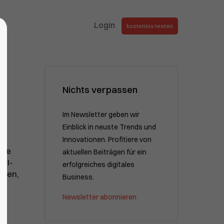
Login
kostenlos testen
Nichts verpassen
Im Newsletter geben wir
Einblick in neuste Trends und
Innovationen. Profitiere von
che
aktuellen Beiträgen für ein
 KI-
erfolgreiches digitales
ellen,
Business.
Newsletter abonnieren