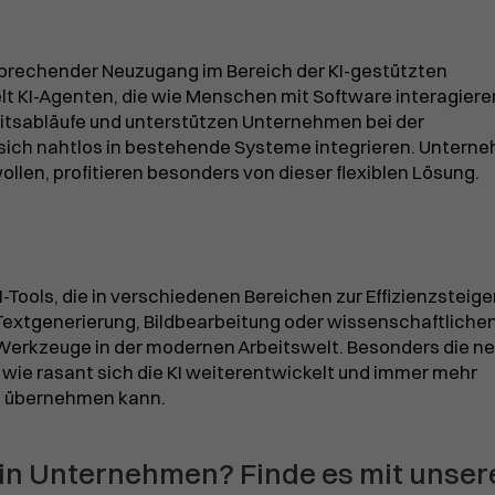
ersprechender Neuzugang im Bereich der KI-gestützten
lt KI-Agenten, die wie Menschen mit Software interagiere
itsabläufe und unterstützen Unternehmen bei der
 sich nahtlos in bestehende Systeme integrieren. Untern
llen, profitieren besonders von dieser flexiblen Lösung.
-Tools, die in verschiedenen Bereichen zur Effizienzsteig
r Textgenerierung, Bildbearbeitung oder wissenschaftliche
Werkzeuge in der modernen Arbeitswelt. Besonders die n
 wie rasant sich die KI weiterentwickelt und immer mehr
it übernehmen kann.
dein Unternehmen? Finde es mit unser