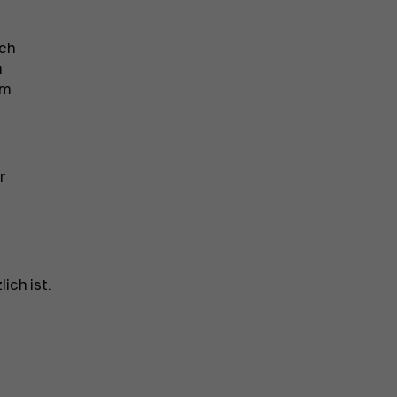
och
n
em
r
ich ist.