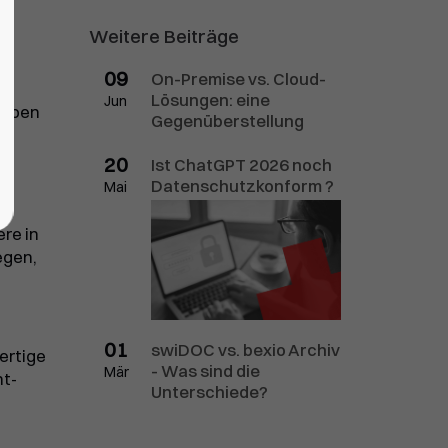
Weitere Beiträge
en
09
On-Premise vs. Cloud-
Lösungen: eine
Jun
gaben
Gegenüberstellung
20
Ist ChatGPT 2026 noch
Datenschutzkonform ?
Mai
re in
egen,
01
swiDOC vs. bexio Archiv
ertige
- Was sind die
Mär
nt-
Unterschiede?