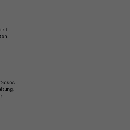
ielt
ten.
 Dieses
itung.
er