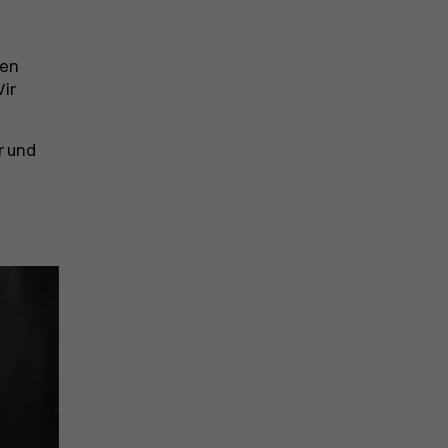
xen
ir
r und