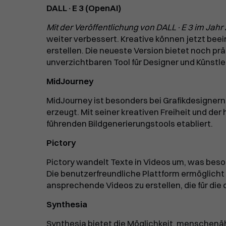
DALL·E 3 (OpenAI)
Mit der Veröffentlichung von DALL·E 3 im Jahr
weiter verbessert. Kreative können jetzt bee
erstellen. Die neueste Version bietet noch pr
unverzichtbaren Tool für Designer und Künstl
MidJourney
MidJourney ist besonders bei Grafikdesignern 
erzeugt. Mit seiner kreativen Freiheit und der 
führenden Bildgenerierungstools etabliert.
Pictory
Pictory wandelt Texte in Videos um, was beso
Die benutzerfreundliche Plattform ermöglich
ansprechende Videos zu erstellen, die für die 
Synthesia
Synthesia bietet die Möglichkeit, menschenähn