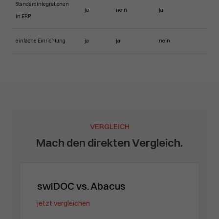
Standardintegrationen
ja
nein
ja
in ERP
einfache Einrichtung
ja
ja
nein
VERGLEICH
Mach den direkten Vergleich.
swiDOC vs. Abacus
jetzt vergleichen