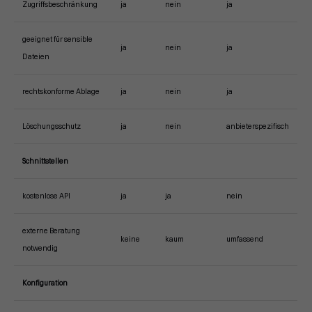
Zugriffsbeschränkung
ja
nein
ja
geeignet für sensible
ja
nein
ja
Dateien
rechtskonforme Ablage
ja
nein
ja
Löschungsschutz
ja
nein
anbieterspezifisch
Schnittstellen
kostenlose API
ja
ja
nein
externe Beratung
keine
kaum
umfassend
notwendig
Konfiguration