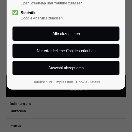
OpenStreetMap und Youtube zulassen
Statistik
ÜBERSICHT
Google Analytics zulassen
Software Vergleich: Welche passt zu
mir?
Wir sind ein Schweizer Anbieter und spezialisiert auf digitale
Archivierung für KMU – preiswert und supersimpel. Erfahre im
direkten Vergleich, was swiDOC gegenüber der Konkurrenz
ausmacht.
Datenschutz
Impressum
SharePoint /
Cookie-Details
Funktion
swiDOC
DMS-Lösungen
Google Drive
Bedienung und
Funktionen
Intuitive
+++
+++
++