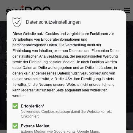
Menu
Datenschutzeinstellungen
Diese Website nutzt Cookies und vergleichbare Funktionen zur
Verarbeitung von Endgeräteinformationen und
VERGLEICHEN
personenbezogenen Daten. Die Verarbeitung dient der
Warum Schweizer KMU jederzeit
Einbindung von Inhalten, externen Diensten und Elementen Dritter,
der statistischen Analyse/Messung, der personalisierten Werbung
swiDOC wählen.
sowie der Einbindung sozialer Medien. Je nach Funktion werden
dabei Daten an Dritte weitergegeben und an Dritte in Ländern, in
denen kein angemessenes Datenschutzniveau vorliegt und von
swiDOC ist die einfache Schweizer
diesen verarbeitet wird, z. B. die USA. Ihre Einwilligung ist stets
Archivlösung. Erfahre, warum swiDOC die
freiwillig, für die Nutzung unserer Website nicht erforderlich und
richtige Entscheidung für dein Unternehmen ist,
kann jederzeit auf unserer Seite abgelehnt oder widerrufen
werden.
um die digitale Archivierung zu meistern.
Erforderlich*
Notwendige Cookies zulassen damit die Website korrekt
funktioniert
Externe Medien
Externe Medien wie Google Fonts, Google Maps,