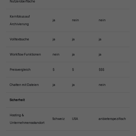
Nutzeroberfläche
Kernfokus auf
ja
nein
nein
Archivierung
Volltextsuche
ja
ja
ja
Workflow Funktionen
nein
ja
ja
Preisvergleich
$
$
$$$
Chatten mit Dateien
ja
ja
nein
Sicherheit
Hosting &
Schweiz
USA
anbieterspezifisch
Unternehmensstandort