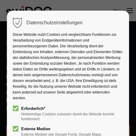
Menu
Datenschutzeinstellungen
Diese Website nutzt Cookies und vergleichbare Funktionen zur
Verarbeitung von Endgeräteinformationen und
SCHAFFE PLATZ
personenbezogenen Daten. Die Verarbeitung dient der
Einfacher Scanning Service
Einbindung von Inhalten, externen Diensten und Elementen Dritter,
der statistischen Analyse/Messung, der personalisierten Werbung
sowie der Einbindung sozialer Medien. Je nach Funktion werden
Mit unseren Scanning Service machst du
dabei Daten an Dritte weitergegeben und an Dritte in Ländern, in
physische Akten jederzeit digital verfügbar. Von
denen kein angemessenes Datenschutzniveau vorliegt und von
diesen verarbeitet wird, z. B. die USA. Ihre Einwilligung ist stets
der Digitalisierung deiner Altbestände bis zur
freiwillig, für die Nutzung unserer Website nicht erforderlich und
nahtlosen Überführung ins digitale Archiv
kann jederzeit auf unserer Seite abgelehnt oder widerrufen
werden.
bieten wir professionelle Unterstützung und
Beratung.
Erforderlich*
Notwendige Cookies zulassen damit die Website korrekt
funktioniert
Externe Medien
Sprich mit uns
Externe Medien wie Google Fonts, Google Maps,