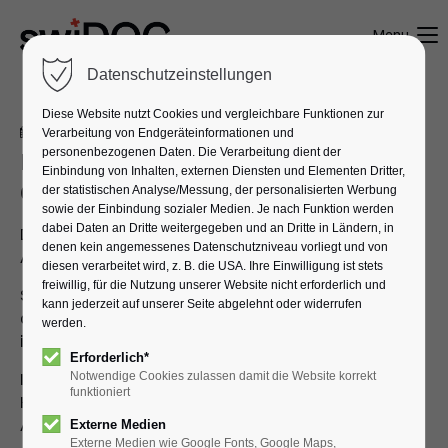
Menu
Datenschutzeinstellungen
Diese Website nutzt Cookies und vergleichbare Funktionen zur
17.12.2023 13:48
Verarbeitung von Endgeräteinformationen und
von Kevin Bauer
personenbezogenen Daten. Die Verarbeitung dient der
Kündigungsfristen im Schweizer
Einbindung von Inhalten, externen Diensten und Elementen Dritter,
Obligationenrecht (OR)
der statistischen Analyse/Messung, der personalisierten Werbung
sowie der Einbindung sozialer Medien. Je nach Funktion werden
dabei Daten an Dritte weitergegeben und an Dritte in Ländern, in
Die Kündigungsfristen sind ein wichtiges Thema für
denen kein angemessenes Datenschutzniveau vorliegt und von
Arbeitgeber und Arbeitnehmer in der Schweiz.
diesen verarbeitet wird, z. B. die USA. Ihre Einwilligung ist stets
freiwillig, für die Nutzung unserer Website nicht erforderlich und
Sie regeln, wie lange die Vertragsparteien vor Ablauf
kann jederzeit auf unserer Seite abgelehnt oder widerrufen
des Arbeitsverhältnisses über eine Kündigung
werden.
informiert werden müssen.
Erforderlich*
Im
Schweizer Obligationenrecht (OR)
Notwendige Cookies zulassen damit die Website korrekt
sind die
funktioniert
Kündigungsfristen für verschiedene Arten von
Arbeitsverhältnissen festgelegt.
Externe Medien
Externe Medien wie Google Fonts, Google Maps,