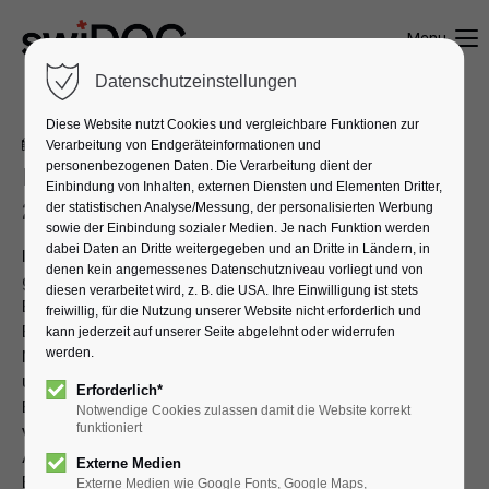
Menu
Datenschutzeinstellungen
Diese Website nutzt Cookies und vergleichbare Funktionen zur
05.07.2024 10:14
Verarbeitung von Endgeräteinformationen und
von Fabian Beck
personenbezogenen Daten. Die Verarbeitung dient der
Die besten Open Weight Modelle
Einbindung von Inhalten, externen Diensten und Elementen Dritter,
2024
der statistischen Analyse/Messung, der personalisierten Werbung
sowie der Einbindung sozialer Medien. Je nach Funktion werden
dabei Daten an Dritte weitergegeben und an Dritte in Ländern, in
In der dynamischen Welt der Künstlichen Intelligenz
denen kein angemessenes Datenschutzniveau vorliegt und von
gewinnen Open-Weight Modelle zunehmend an
diesen verarbeitet wird, z. B. die USA. Ihre Einwilligung ist stets
Bedeutung. Diese Modelle, die ohne
freiwillig, für die Nutzung unserer Website nicht erforderlich und
Einschränkungen oder Kosten für kommerzielle
kann jederzeit auf unserer Seite abgelehnt oder widerrufen
Nutzung zur Verfügung stehen, bieten Unternehmen
werden.
und Forschern vielfältige Möglichkeiten. In diesem
Erforderlich*
Blog stellen wir die führenden Open-Weight Modelle
Notwendige Cookies zulassen damit die Website korrekt
vor und erläutern ihre technischen Spezifikationen,
funktioniert
Anwendungsmöglichkeiten und Performance
Externe Medien
Benchmarks. Außerdem vergleichen wir die Modelle
Externe Medien wie Google Fonts, Google Maps,