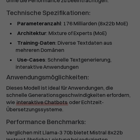
ohne die Performance zu beeinträchtigen.
Technische Spezifikationen:
Parameteranzahl
: 176 Milliarden (8x22b MoE)
Architektur
: Mixture of Experts (MoE)
Training-Daten
: Diverse Textdaten aus
mehreren Domänen
Use-Cases
: Schnelle Textgenerierung,
interaktive Anwendungen
Anwendungsmöglichkeiten:
Dieses Modell ist ideal für Anwendungen, die
schnelle Generationsgeschwindigkeiten erfordern,
wie
interaktive Chatbots
oder Echtzeit-
Übersetzungssysteme.
Performance Benchmarks:
Verglichen mit Llama-3 70b bietet Mistral 8x22b
Instruct ähnliche Leistung bei reduzierten